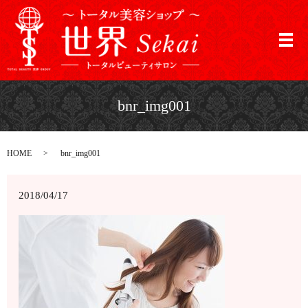
メ
bnr_img001
HOME
bnr_img001
2018/04/17