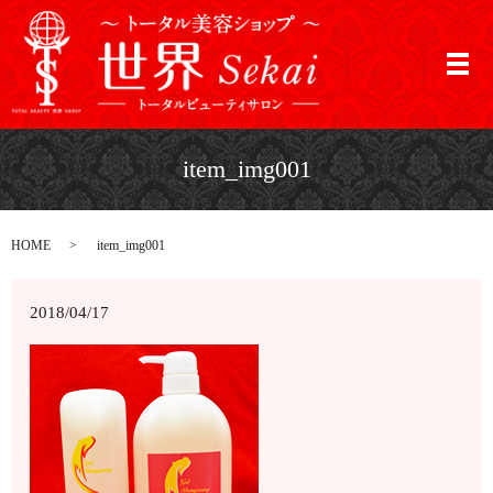
メ
item_img001
HOME
item_img001
2018/04/17