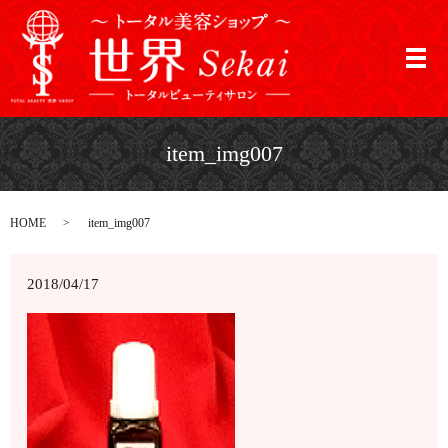
メ
item_img007
HOME
item_img007
2018/04/17