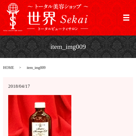
メ
item_img009
HOME
item_img009
2018/04/17